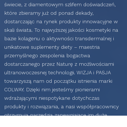
świecie, z diamentowym szlifem doświadczeń,
które zbieramy już od ponad dekady,
dostarczając na rynek produkty innowacyjne w
skali świata. To najwyższej jakości kosmetyki na
bazie kolagenu o aktywności transdermalnej i
unikatowe suplementy diety – maestria
przemyślnego zespolenia bogactwa
dostarczanego przez Naturę z możliwościami
ultranowoczesnej technologii. WIZJA i PASJA
towarzyszą nam od początku istnienia marki
COLWAY. Dzięki nim jesteśmy pionierami
wdrażającymi niespotykane dotychczas
produkty i rozwiązania, a nasi współpracownicy
otrzymują narzędzia zapewniające im duże
możliwości zarobkowe.