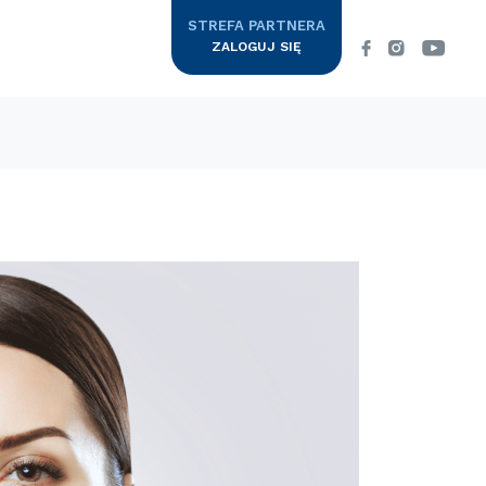
STREFA PARTNERA
ZALOGUJ SIĘ
Suplementy
wa
COLWAYowe SPA
Colway
Zapraszamy Cię w podróż do krainy
 CENNIK
luksusu, w której specjalne Rytuały
International
Pielęgnacyjne…
DOWIEDZ SIĘ WIĘCEJ