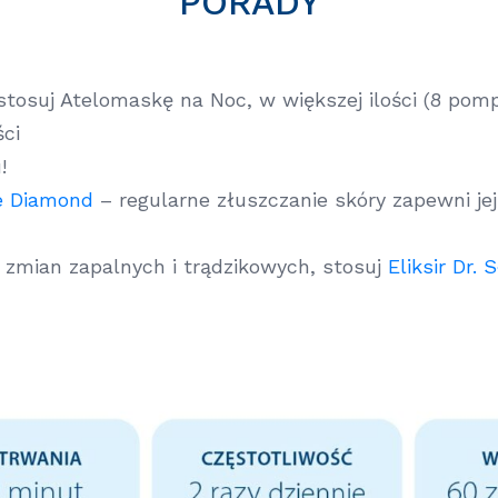
PORADY
tosuj Atelomaskę na Noc, w większej ilości (8 pomp
ści
!
e Diamond
– regularne złuszczanie skóry zapewni jej
ię zmian zapalnych i trądzikowych, stosuj
Eliksir Dr. 