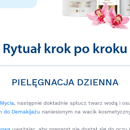
Rytuał krok po kroku
PIELĘGNACJA DZIENNA
Mycia
, następnie dokładnie spłucz twarz wodą i osu
m do Demakijażu
naniesionym na wacik kosmetyczny,
kową
uważając, aby preparat nie dostał się do oczu (