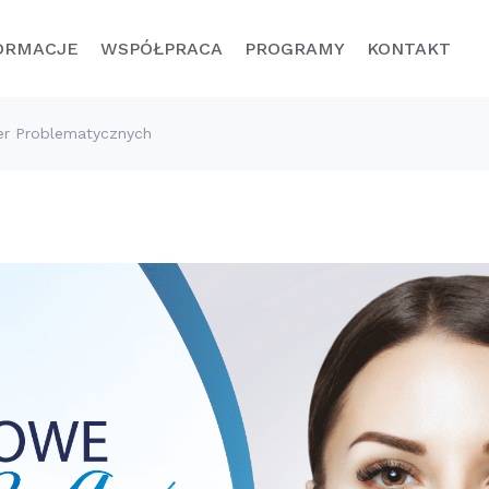
ORMACJE
WSPÓŁPRACA
PROGRAMY
KONTAKT
er Problematycznych
Linia
Linia Klasyczna
Diamento
Lista marzeń
COLWAY – oprócz unikalnych
SPRAWDŹ
produktów i możliwości zarabiania na
łodzenie
ich polecaniu, pomaga swoim
Menedżerom…
plementy
DOWIEDZ SIĘ WIĘCEJ