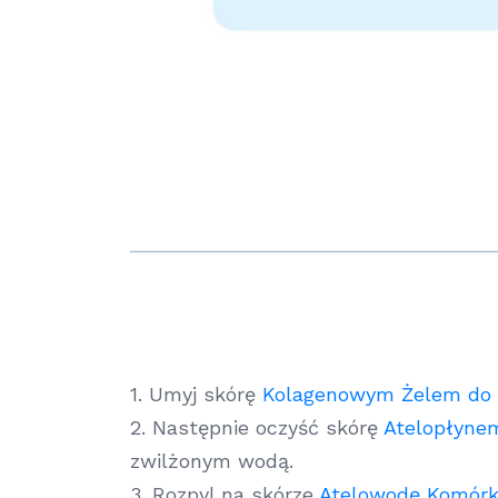
1. Umyj skórę
Kolagenowym Żelem do 
2. Następnie oczyść skórę
Atelopłyne
zwilżonym wodą.
3. Rozpyl na skórze
Atelowodę Komór