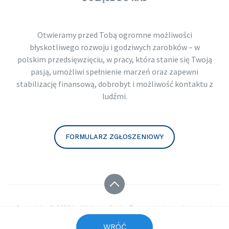
Otwieramy przed Tobą ogromne możliwości
błyskotliwego rozwoju i godziwych zarobków – w
polskim przedsięwzięciu, w pracy, która stanie się Twoją
pasją, umożliwi spełnienie marzeń oraz zapewni
stabilizację finansową, dobrobyt i możliwość kontaktu z
ludźmi.
FORMULARZ ZGŁOSZENIOWY
Copyright © 2026 by
Website Style. Tworzenie interaktywnych
stron www.
WRÓĆ