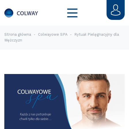
Strona główna
-
Colwayowe SPA
-
Rytuał Pielęgnacyjny dla
Mężczyzn