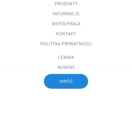
PRODUKTY
INFORMACJE
WSPÓŁPRACA
KONTAKT
POLITYKA PRYWATNOŚCI
CENNIK
NOWINY
FILMY
WRÓĆ
GALERIA
PYTANIA I ODPOWIEDZI
MATERIAŁY DO POBRANIA
DOŁĄCZ DO NAS