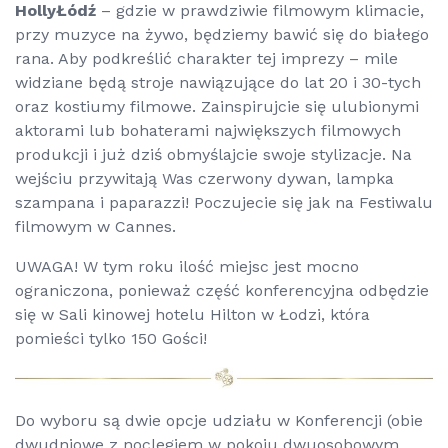
HollyŁódź
– gdzie w prawdziwie filmowym klimacie,
przy muzyce na żywo, będziemy bawić się do białego
rana. Aby podkreślić charakter tej imprezy – mile
widziane będą stroje nawiązujące do lat 20 i 30-tych
oraz kostiumy filmowe. Zainspirujcie się ulubionymi
aktorami lub bohaterami największych filmowych
produkcji i już dziś obmyślajcie swoje stylizacje. Na
wejściu przywitają Was czerwony dywan, lampka
szampana i paparazzi! Poczujecie się jak na Festiwalu
filmowym w Cannes.
UWAGA! W tym roku ilość miejsc jest mocno
ograniczona, ponieważ część konferencyjna odbędzie
się w Sali kinowej hotelu Hilton w Łodzi, która
pomieści tylko 150 Gości!
Do wyboru są dwie opcje udziału w Konferencji (obie
dwudniowe z noclegiem w pokoju dwuosobowym