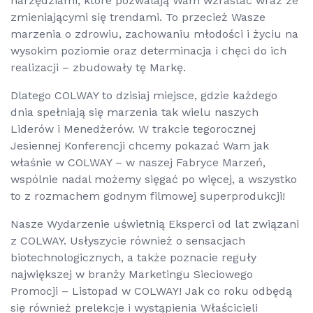
narzędziami, które pozwalają Wam wzrastać wraz ze
zmieniającymi się trendami. To przecież Wasze
marzenia o zdrowiu, zachowaniu młodości i życiu na
wysokim poziomie oraz determinacja i chęci do ich
realizacji – zbudowały tę Markę.
Dlatego COLWAY to dzisiaj miejsce, gdzie każdego
dnia spełniają się marzenia tak wielu naszych
Liderów i Menedżerów. W trakcie tegorocznej
Jesiennej Konferencji chcemy pokazać Wam jak
właśnie w COLWAY – w naszej Fabryce Marzeń,
wspólnie nadal możemy sięgać po więcej, a wszystko
to z rozmachem godnym filmowej superprodukcji!
Nasze Wydarzenie uświetnią Eksperci od lat związani
z COLWAY. Usłyszycie również o sensacjach
biotechnologicznych, a także poznacie reguły
największej w branży Marketingu Sieciowego
Promocji – Listopad w COLWAY! Jak co roku odbędą
się również prelekcje i wystąpienia Właścicieli