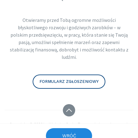
Otwieramy przed Tobą ogromne możliwości
błyskotliwego rozwoju i godziwych zarobków – w
polskim przedsięwzięciu, w pracy, która stanie się Twoją
pasją, umożliwi spełnienie marzeń oraz zapewni
stabilizację finansową, dobrobyt i możliwość kontaktu z
ludźmi.
FORMULARZ ZGŁOSZENIOWY
Copyright © 2026 by
Website Style. Tworzenie interaktywnych
stron www.
WRÓĆ