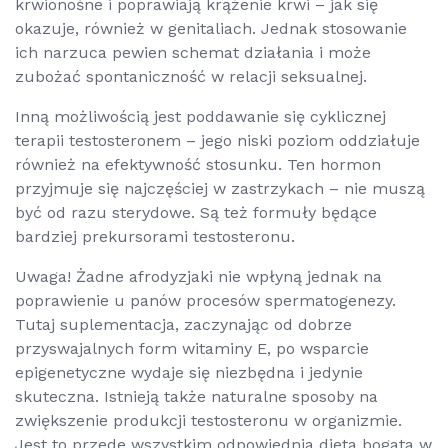
krwionośne i poprawiają krążenie krwi – jak się
okazuje, również w genitaliach. Jednak stosowanie
ich narzuca pewien schemat działania i może
zubożać spontaniczność w relacji seksualnej.
Inną możliwością jest poddawanie się cyklicznej
terapii testosteronem – jego niski poziom oddziałuje
również na efektywność stosunku. Ten hormon
przyjmuje się najczęściej w zastrzykach – nie muszą
być od razu sterydowe. Są też formuły będące
bardziej prekursorami testosteronu.
Uwaga! Żadne afrodyzjaki nie wpłyną jednak na
poprawienie u panów procesów spermatogenezy.
Tutaj suplementacja, zaczynając od dobrze
przyswajalnych form witaminy E, po wsparcie
epigenetyczne wydaje się niezbędna i jedynie
skuteczna. Istnieją także naturalne sposoby na
zwiększenie produkcji testosteronu w organizmie.
Jest to przede wszystkim odpowiednia dieta bogata w