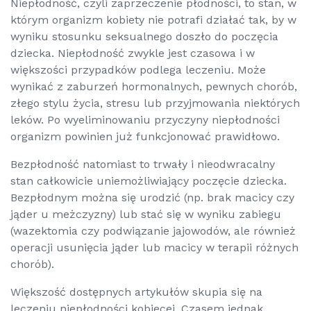
Niepłodność, czyli zaprzeczenie płodności, to stan, w
którym organizm kobiety nie potrafi działać tak, by w
wyniku stosunku seksualnego doszło do poczęcia
dziecka. Niepłodność zwykle jest czasowa i w
większości przypadków podlega leczeniu. Może
wynikać z zaburzeń hormonalnych, pewnych chorób,
złego stylu życia, stresu lub przyjmowania niektórych
leków. Po wyeliminowaniu przyczyny niepłodności
organizm powinien już funkcjonować prawidłowo.
Bezpłodność natomiast to trwały i nieodwracalny
stan całkowicie uniemożliwiający poczęcie dziecka.
Bezpłodnym można się urodzić (np. brak macicy czy
jąder u meżczyzny) lub stać się w wyniku zabiegu
(wazektomia czy podwiązanie jajowodów, ale również
operacji usunięcia jąder lub macicy w terapii różnych
chorób).
Większość dostępnych artykułów skupia się na
leczeniu niepłodności kobiecej. Czasem jednak