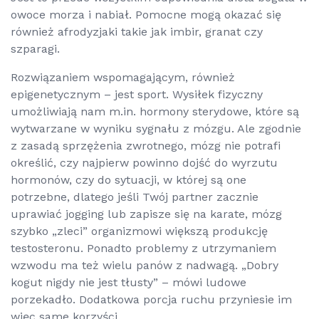
owoce morza i nabiał. Pomocne mogą okazać się
również afrodyzjaki takie jak imbir, granat czy
szparagi.
Rozwiązaniem wspomagającym, również
epigenetycznym – jest sport. Wysiłek fizyczny
umożliwiają nam m.in. hormony sterydowe, które są
wytwarzane w wyniku sygnału z mózgu. Ale zgodnie
z zasadą sprzężenia zwrotnego, mózg nie potrafi
określić, czy najpierw powinno dojść do wyrzutu
hormonów, czy do sytuacji, w której są one
potrzebne, dlatego jeśli Twój partner zacznie
uprawiać jogging lub zapisze się na karate, mózg
szybko „zleci” organizmowi większą produkcję
testosteronu. Ponadto problemy z utrzymaniem
wzwodu ma też wielu panów z nadwagą. „Dobry
kogut nigdy nie jest tłusty” – mówi ludowe
porzekadło. Dodatkowa porcja ruchu przyniesie im
więc same korzyści.