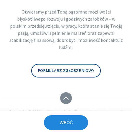
Otwieramy przed Tobą ogromne możliwości
błyskotliwego rozwoju i godziwych zarobków – w
polskim przedsięwzięciu, w pracy, która stanie się Twoją
pasją, umożliwi spełnienie marzeń oraz zapewni
stabilizację finansową, dobrobyt i możliwość kontaktu z
ludźmi.
FORMULARZ ZGŁOSZENIOWY
Copyright © 2026 by
Website Style. Tworzenie interaktywnych
stron www.
WRÓĆ