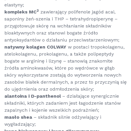
elastyny;
2
kompleks MC
zawierający polifenole jagód acai,
saponiny żeń-szenia i THP – tetrahydropiperynę –
przygotowuje skórę na wchłanianie składników
bioaktywnych oraz stanowi bogate źródło
antyoksydantów o działaniu przeciwstarzeniowym;
natywny kolagen COLWAY
w postaci tropokolagenu,
atelokolagenu, prokolagenu, a także polipeptydy
bogate w argininę i lizynę – stanowią znakomite
źródła aminokwasów, które po wędrówce w głąb
skóry wykorzystane zostają do wytworzenia nowych
zasobów białek dermalnych, a przez to przyczynią się
do ujędrnienia oraz odmłodzenia skóry;
alantoina i D-panthenol
– działające synergicznie
składniki, których zadaniem jest łagodzenie stanów
zapalnych i kojenie wszelkich podrażnień;
masło shea
– składnik silnie odżywiający i
wygładzający;