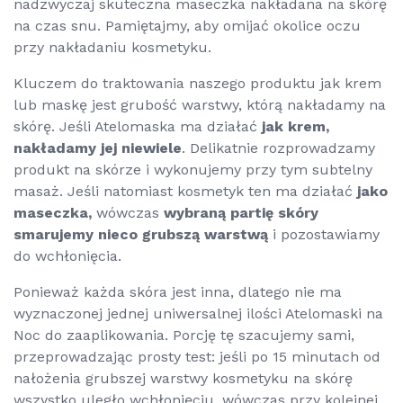
nadzwyczaj skuteczna maseczka nakładana na skórę
na czas snu. Pamiętajmy, aby omijać okolice oczu
przy nakładaniu kosmetyku.
Kluczem do traktowania naszego produktu jak krem
lub maskę jest grubość warstwy, którą nakładamy na
skórę. Jeśli Atelomaska ma działać
jak krem,
nakładamy jej niewiele
. Delikatnie rozprowadzamy
produkt na skórze i wykonujemy przy tym subtelny
masaż. Jeśli natomiast kosmetyk ten ma działać
jako
maseczka,
wówczas
wybraną partię skóry
smarujemy nieco grubszą warstwą
i pozostawiamy
do wchłonięcia.
Ponieważ każda skóra jest inna, dlatego nie ma
wyznaczonej jednej uniwersalnej ilości Atelomaski na
Noc do zaaplikowania. Porcję tę szacujemy sami,
przeprowadzając prosty test: jeśli po 15 minutach od
nałożenia grubszej warstwy kosmetyku na skórę
wszystko uległo wchłonięciu, wówczas przy kolejnej