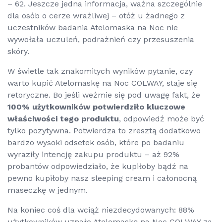
– 62. Jeszcze jedna informacja, ważna szczególnie
dla osób o cerze wrażliwej – otóż u żadnego z
uczestników badania Atelomaska na Noc nie
wywołała uczuleń, podrażnień czy przesuszenia
skóry.
W świetle tak znakomitych wyników pytanie, czy
warto kupić Atelomaskę na Noc COLWAY, staje się
retoryczne. Bo jeśli weźmie się pod uwagę fakt, że
100% użytkowników potwierdziło kluczowe
właściwości tego produktu
, odpowiedź może być
tylko pozytywna. Potwierdza to zresztą dodatkowo
bardzo wysoki odsetek osób, które po badaniu
wyraziły intencję zakupu produktu – aż 92%
probantów odpowiedziało, że kupiłoby bądź na
pewno kupiłoby nasz
sleeping cream
i całonocną
maseczkę w jednym.
Na koniec coś dla wciąż niezdecydowanych: 88%
użytkowników uznało Atelomaskę na Noc COLWAY za