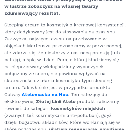
w lustrze zobaczysz na własnej twarzy
zdumiewający rezultat.
Sleeping cream
to kosmetyk o kremowej konsystencji,
który dedykowany jest do stosowania na czas snu.
Zazwyczaj najwięcej czasu na przebywanie w
objęciach Morfeusza przeznaczamy w porze nocnej,
ale zdarza się, że niektórzy z nas nocą pracują (lub
balują), a śpią w dzień. Pora, o której kładziemy się
na nieprzerwany wielogodzinny wypoczynek
połączony ze snem, nie powinna wpływać na
skuteczność działania kosmetyku typu
sleeping
cream
. Tak właśnie jest w przypadku produktu
Colway
Atelomaska na Noc
. Ten należący do
ekskluzywnej
Złotej Linii Atelo
produkt zaliczamy
również do kategorii
kosmetyków miejskich
(zwanych też kosmetykami
anti-pollution
), gdyż
dzięki bogactwu składników, które wchłaniają się w
skórę podczas snu,
ułatwia regenerację, nawilżenie