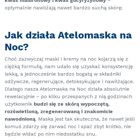
kwas hialuronowy i kwas glicyryzynowy
–
optymalnie nawilżają nawet bardzo suchą skórę;
Jak działa Atelomaska na
Noc?
Choć zazwyczaj maski i kremy na noc kojarzą się z
ciężką formułą, nam udało się uzyskać konsystencję
lekką, a jednocześnie bardzo bogatą w składniki
odżywcze, regenerujące, detoksykujące i nawilżające.
Dlatego nasza Atelomaska na Noc działa absolutnie
rewelacyjnie – po kilku przespanych z nią godzinach
użytkownik
budzi się ze skórą wypoczętą,
rozświetloną, zregenerowaną i znakomicie
nawodnioną
. Maska jest tak skuteczna, że nawet jeśli
komuś zdarzy się zarwać noc i spać zbyt krótko, nie
będzie widać po nim niedostatku snu.