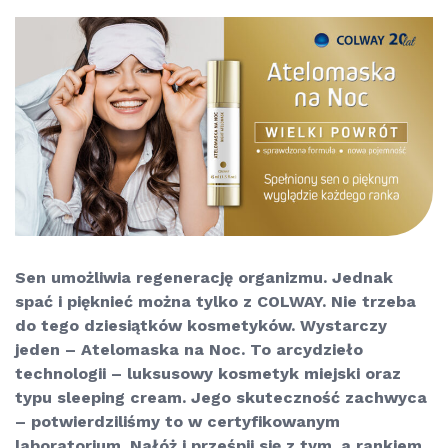
Sen umożliwia regenerację organizmu. Jednak
spać i pięknieć można tylko z COLWAY. Nie trzeba
do tego dziesiątków kosmetyków. Wystarczy
jeden – Atelomaska na Noc. To arcydzieło
technologii – luksusowy kosmetyk miejski oraz
typu
sleeping cream.
Jego skuteczność zachwyca
– potwierdziliśmy to w certyfikowanym
laboratorium. Nałóż i prześpij się z tym, a rankiem