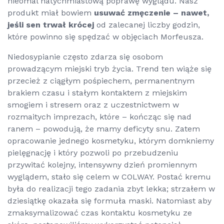
nieomal natychmiastową poprawę wyglądu. Nasz
produkt miał bowiem
usuwać zmęczenie – nawet,
jeśli sen trwał krócej
od zalecanej liczby godzin,
które powinno się spędzać w objęciach Morfeusza.
Niedosypianie często zdarza się osobom
prowadzącym miejski tryb życia. Trend ten wiąże się
przecież z ciągłym pośpiechem, permanentnym
brakiem czasu i stałym kontaktem z miejskim
smogiem i stresem oraz z uczestnictwem w
rozmaitych imprezach, które – kończąc się nad
ranem – powodują, że mamy deficyty snu. Zatem
opracowanie jednego kosmetyku, którym domkniemy
pielęgnację i który pozwoli po przebudzeniu
przywitać kolejny, intensywny dzień promiennym
wyglądem, stało się celem w COLWAY. Postać kremu
była do realizacji tego zadania zbyt lekka; strzałem w
dziesiątkę okazała się formuła maski. Natomiast aby
zmaksymalizować czas kontaktu kosmetyku ze