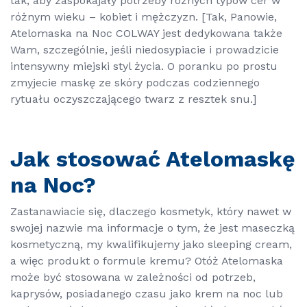
tak, aby zaspokajały potrzeby różnych typów cer w
różnym wieku – kobiet i mężczyzn. [Tak, Panowie,
Atelomaska na Noc COLWAY jest dedykowana także
Wam, szczególnie, jeśli niedosypiacie i prowadzicie
intensywny miejski styl życia. O poranku po prostu
zmyjecie maskę ze skóry podczas codziennego
rytuału oczyszczającego twarz z resztek snu.]
Jak stosować Atelomaskę
na Noc?
Zastanawiacie się, dlaczego kosmetyk, który nawet w
swojej nazwie ma informacje o tym, że jest maseczką
kosmetyczną, my kwalifikujemy jako
sleeping cream
,
a więc produkt o formule kremu? Otóż Atelomaska
może być stosowana w zależności od potrzeb,
kaprysów, posiadanego czasu jako krem na noc lub