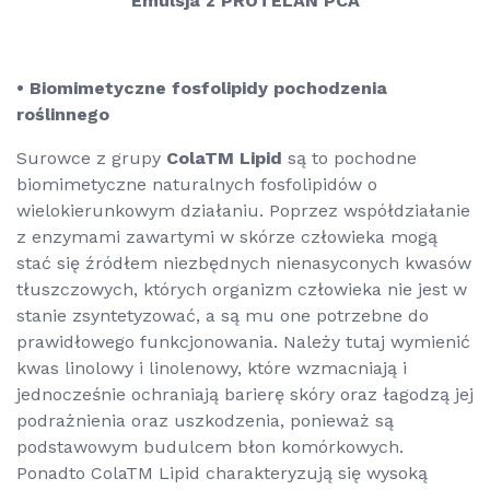
Emulsja z PROTELAN PCA
• Biomimetyczne fosfolipidy pochodzenia
roślinnego
Surowce z grupy
ColaTM Lipid
są to pochodne
biomimetyczne naturalnych fosfolipidów o
wielokierunkowym działaniu. Poprzez współdziałanie
z enzymami zawartymi w skórze człowieka mogą
stać się źródłem niezbędnych nienasyconych kwasów
tłuszczowych, których organizm człowieka nie jest w
stanie zsyntetyzować, a są mu one potrzebne do
prawidłowego funkcjonowania. Należy tutaj wymienić
kwas linolowy i linolenowy, które wzmacniają i
jednocześnie ochraniają barierę skóry oraz łagodzą jej
podrażnienia oraz uszkodzenia, ponieważ są
podstawowym budulcem błon komórkowych.
Ponadto ColaTM Lipid charakteryzują się wysoką