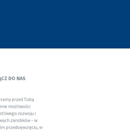
ĄCZ DO NAS
ramy przed Tobą
mne możliwości
otliwego rozwoju i
wych zarobków – w
im przedsięwzięciu, w