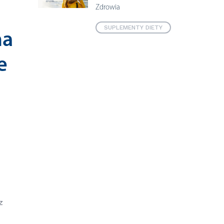
Zdrowia
SUPLEMENTY DIETY
na
e
z