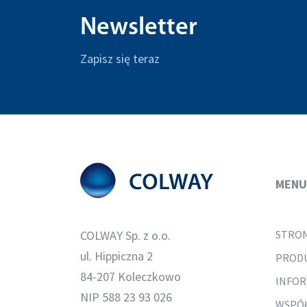
Newsletter
Zapisz się teraz
MENU
COLWAY Sp. z o.o.
STRO
ul. Hippiczna 2
PROD
84-207 Koleczkowo
INFOR
NIP 588 23 93 026
WSPÓ