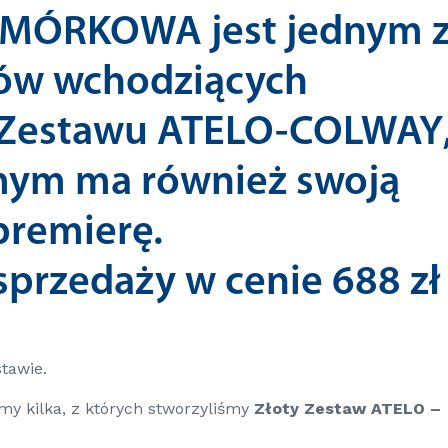
OMÓRKOWA
jest jednym 
ów wchodziących
 Zestawu ATELO-COLWAY
mym ma również swoją
premierę.
 sprzedaży w cenie
688 zł 
tawie.
my kilka, z których stworzyliśmy
Złoty Zestaw ATELO –