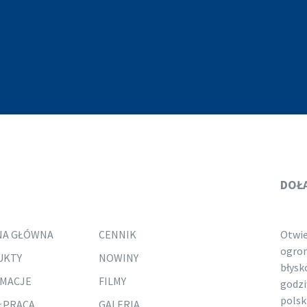
DOŁ
NA GŁÓWNA
CENNIK
Otwie
ogro
UKTY
NOWINY
błysk
MACJE
FILMY
godzi
polsk
ŁPRACA
GALERIA