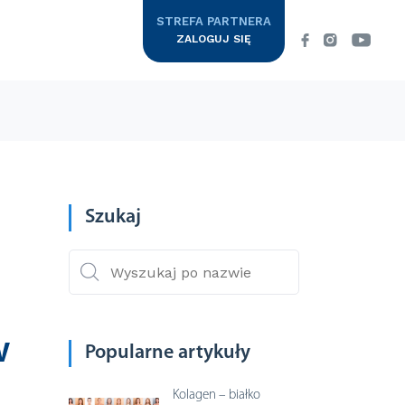
STREFA PARTNERA
ZALOGUJ SIĘ
Suplementy
wa
Szukaj
COLWAYowe SPA
Colway
Zapraszamy Cię w podróż do krainy
 CENNIK
luksusu, w której specjalne Rytuały
International
Pielęgnacyjne…
w
Popularne artykuły
DOWIEDZ SIĘ WIĘCEJ
Kolagen – białko