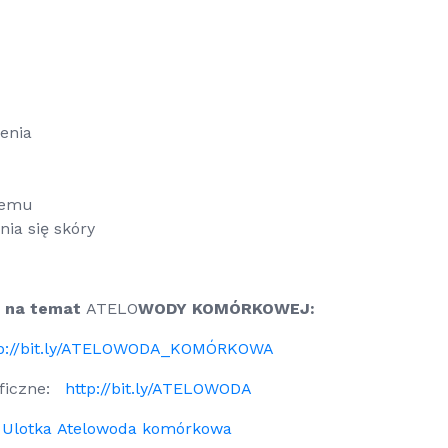
enia
nemu
a się skóry
 na temat
ATELO
WODY KOMÓRKOWEJ:
tp://bit.ly/ATELOWODA_KOMÓRKOWA
aficzne:
http://bit.ly/ATELOWODA
 Ulotka Atelowoda komórkowa