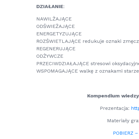
DZIAŁANIE
:
NAWILŻAJĄCE
ODŚWIEŻAJĄCE
ENERGETYZUJĄCE
ROZŚWIETLAJĄCE redukuje oznaki zmęcz
REGENERUJĄCE
ODŻYWCZE
PRZECIWDZIAŁAJĄCE stresowi oksydacyj
WSPOMAGAJĄCE walkę z oznakami starzeni
Kompendium wiedzy
Prezentacja:
ht
Materiały gr
POBIERZ –