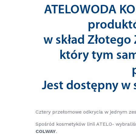
ATELO
WODA K
produkt
w skład
Złotego
który tym sa
Jest dostępny w
Cztery przełomowe odkrycia w jednym zes
Spośród kosmetyków linii ATELO- wybraliś
COLWAY
.