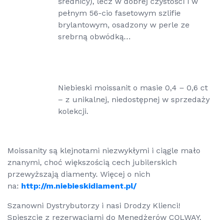
średnicy), lecz w dobrej czystości i w
pełnym 56-cio fasetowym szlifie
brylantowym, osadzony w perle ze
srebrną obwódką…
Niebieski moissanit o masie 0,4 – 0,6 ct
– z unikalnej, niedostępnej w sprzedaży
kolekcji.
Moissanity są klejnotami niezwykłymi i ciągle mało
znanymi, choć większością cech jubilerskich
przewyższają diamenty. Więcej o nich
na:
http://m.niebieskidiament.pl/
Szanowni Dystrybutorzy i nasi Drodzy Klienci!
Spieszcie z rezerwacjami do Menedżerów COLWAY.