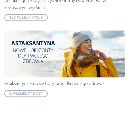
Atelokolagen Złoty – arcydzieło formy i skuteczności w
luksusowym wydaniu
ZŁOTA LINIA ATELO
Astaksantyna – nowe horyzonty dla Twojego Zdrowia
SUPLEMENTY DIETY