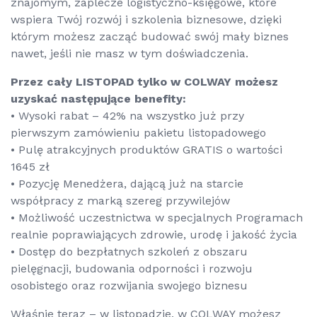
znajomym, zaplecze logistyczno-księgowe, które
wspiera Twój rozwój i szkolenia biznesowe, dzięki
którym możesz zacząć budować swój mały biznes
nawet, jeśli nie masz w tym doświadczenia.
Przez cały LISTOPAD tylko w COLWAY możesz
uzyskać następujące benefity:
• Wysoki rabat – 42% na wszystko już przy
pierwszym zamówieniu pakietu listopadowego
• Pulę atrakcyjnych produktów GRATIS o wartości
1645 zł
• Pozycję Menedżera, dającą już na starcie
współpracy z marką szereg przywilejów
• Możliwość uczestnictwa w specjalnych Programach
realnie poprawiających zdrowie, urodę i jakość życia
• Dostęp do bezpłatnych szkoleń z obszaru
pielęgnacji, budowania odporności i rozwoju
osobistego oraz rozwijania swojego biznesu
Właśnie teraz – w listopadzie, w COLWAY możesz