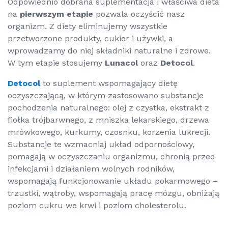
Odpowiednio dobrana suplementacja i właściwa dieta
na
pierwszym etapie
pozwala oczyścić nasz
organizm. Z diety eliminujemy wszystkie
przetworzone produkty, cukier i używki, a
wprowadzamy do niej składniki naturalne i zdrowe.
W tym etapie stosujemy
Lunacol
oraz
Detocol
.
Detocol
to suplement wspomagający dietę
oczyszczającą, w którym zastosowano substancje
pochodzenia naturalnego: olej z czystka, ekstrakt z
fiołka trójbarwnego, z mniszka lekarskiego, drzewa
mrówkowego, kurkumy, czosnku, korzenia lukrecji.
Substancje te wzmacniaj układ odpornościowy,
pomagają w oczyszczaniu organizmu, chronią przed
infekcjami i działaniem wolnych rodników,
wspomagają funkcjonowanie układu pokarmowego –
trzustki, wątroby, wspomagają pracę mózgu, obniżają
poziom cukru we krwi i poziom cholesterolu.