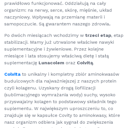
prawidłowo funkcjonować. Oddziałują na cały
organizm: na nerwy, serce, skórę, mięśnie, układ
naczyniowy. Wpływają na przemianę materii i
samopoczucie. Są gwarantem naszego zdrowia
.
Po dwóch miesiącach wchodzimy w
trzeci etap
, etap
stabilizacji. Mamy już utrwalone właściwe nawyki
suplementacyjne i żywieniowe. Przez kolejne
miesiące i lata stosujemy właściwą dietę i stałą
suplementację
Lunacolem
oraz
Colvitą
.
Colvita
to unikalny i kompletny zbiór aminokwasów
budulcowych dla najważniejszej z naszych protein
czyli kolagenu. Uzyskany drogą liofilizacji
(sublimacyjnego wymrażania wody) suchy, wysoko
przyswajalny kolagen to podstawowy składnik tego
suplementu. W największym uproszczeniu to, co
znajduje się w kapsułce Covity to aminokwasy, które
nasz organizm odbiera jak sygnał do zwiększenia