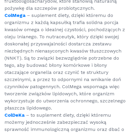
fruktooligosacharydów, które stanowią naturalną
pożywkę dla szczepów probiotycznych.
ColMega
– suplement diety, dzięki któremu do
organizmu z każdą kapsułką trafia solidna porcja
kwasów omega o idealnej czystości, pochodzących z
oleju lnianego. To nutraceutyk, który dzięki swojej
doskonałej przyswajalności dostarcza zestawu
niezbędnych nienasyconych kwasów tłuszczowych
(NNKT). Są to związki bezwzględnie potrzebne do
tego, aby budować błony komórkowe i błony
otaczające organella oraz czynić te struktury
szczelnymi, a przez to odpornymi na wnikanie doń
czynników patogennych. ColMega wspomaga więc
tworzenie związków lipidowych, które organizm
wykorzystuje do utworzenia ochronnego, szczelnego
płaszcza lipidowego.
ColDeKa
– to suplement diety, dzięki któremu
możemy jednocześnie zabezpieczać wysoką
sprawność immunologiczną organizmu oraz dbać o