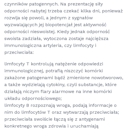
czynników patogennych. Na prezentację siły
odporności nabytej trzeba czekać kilka dni, ponieważ
rozwija się powoli, a jednym z sygnałów
wyzwalających jej biopotencjał jest aktywność
odporności nieswoistej. Kiedy jednak odporność
swoista zadziała, wytoczona zostaje najcięższa
immunologiczna artyleria, czy limfocyty i
przeciwciała:
limfocyty T kontrolują natężenie odpowiedzi
immunologicznej, potrafią niszczyć komórki
zakażone patogenami bądź zmienione nowotworowo,
a także wydzielają cytokiny, czyli substancje, które
działają niczym flary alarmowe na inne komórki
układu odpornościowego;
limfocyty B rozpoznają wroga, podają informacje o
nim do limfocytów T oraz wytwarzają przeciwciała;
przeciwciała swoiście łączą się z antygenami
konkretnego wroga zdrowia i uruchamiają