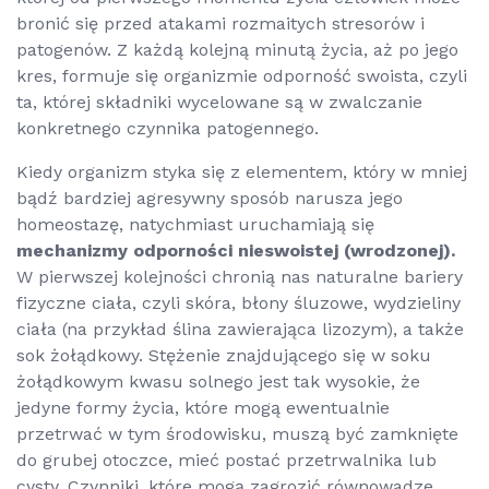
bronić się przed atakami rozmaitych stresorów i
patogenów. Z każdą kolejną minutą życia, aż po jego
kres, formuje się organizmie odporność swoista, czyli
ta, której składniki wycelowane są w zwalczanie
konkretnego czynnika patogennego.
Kiedy organizm styka się z elementem, który w mniej
bądź bardziej agresywny sposób narusza jego
homeostazę, natychmiast uruchamiają się
mechanizmy odporności nieswoistej (wrodzonej).
W pierwszej kolejności chronią nas naturalne bariery
fizyczne ciała, czyli skóra, błony śluzowe, wydzieliny
ciała (na przykład ślina zawierająca lizozym), a także
sok żołądkowy. Stężenie znajdującego się w soku
żołądkowym kwasu solnego jest tak wysokie, że
jedyne formy życia, które mogą ewentualnie
przetrwać w tym środowisku, muszą być zamknięte
do grubej otoczce, mieć postać przetrwalnika lub
cysty. Czynniki, które mogą zagrozić równowadze