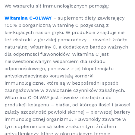
We wsparciu sił immunologicznych pomogą:
Witamina C-OLWAY
– suplement diety zawierający
100% bioorganiczną witaminę C pozyskaną z
kiełkujących nasion gryki. W produkcie znajduje się
też ekstrakt z gorzkiej pomarańczy – również źródło
naturalnej witaminy C, a dodatkowo bardzo ważnych
dla odporności flawonoidów. Witamina C jest
niekwestionowanym wsparciem dla układu
odpornościowego, ponieważ z jej biopotencjału
antyoksydacyjnego korzystają komórki
immunologiczne, które są w bezpośredni sposób
zaangażowane w zwalczanie czynników zakaźnych.
Witamina C-OLWAY jest również niezbędna do
produkcji kolagenu – białka, od którego ilości i jakości
zależy szczelność powłoki skórnej – pierwszej bariery
immunologicznej organizmu. Flawonoidy zawarte w
tym suplemencie są kolei znakomitym źródłem
antyutleniaczy, które w piorunującym tempie