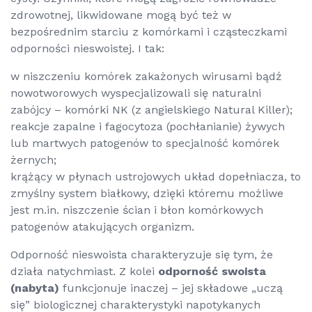
zdrowotnej, likwidowane mogą być też w
bezpośrednim starciu z komórkami i cząsteczkami
odporności nieswoistej. I tak:
w niszczeniu komórek zakażonych wirusami bądź
nowotworowych wyspecjalizowali się naturalni
zabójcy – komórki NK (z angielskiego
Natural Killer
);
reakcje zapalne i fagocytoza (pochłanianie) żywych
lub martwych patogenów to specjalność komórek
żernych;
krążący w płynach ustrojowych układ dopełniacza, to
zmyślny system białkowy, dzięki któremu możliwe
jest m.in. niszczenie ścian i błon komórkowych
patogenów atakujących organizm.
Odporność nieswoista charakteryzuje się tym, że
działa natychmiast. Z kolei
odporność swoista
(nabyta)
funkcjonuje inaczej – jej składowe „uczą
się” biologicznej charakterystyki napotykanych