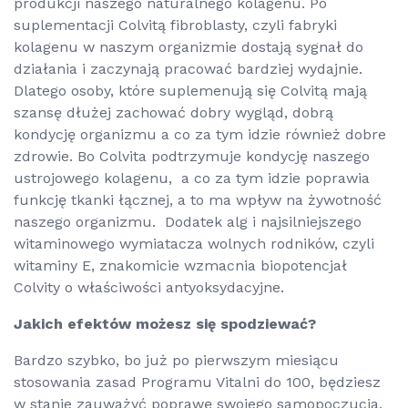
produkcji naszego naturalnego kolagenu. Po
suplementacji Colvitą fibroblasty, czyli fabryki
kolagenu w naszym organizmie dostają sygnał do
działania i zaczynają pracować bardziej wydajnie.
Dlatego osoby, które suplemenują się Colvitą mają
szansę dłużej zachować dobry wygląd, dobrą
kondycję organizmu a co za tym idzie również dobre
zdrowie. Bo Colvita podtrzymuje kondycję naszego
ustrojowego kolagenu, a co za tym idzie poprawia
funkcję tkanki łącznej, a to ma wpływ na żywotność
naszego organizmu. Dodatek alg i najsilniejszego
witaminowego wymiatacza wolnych rodników, czyli
witaminy E, znakomicie wzmacnia biopotencjał
Colvity o właściwości antyoksydacyjne.
Jakich efektów możesz się spodziewać?
Bardzo szybko, bo już po pierwszym miesiącu
stosowania zasad Programu Vitalni do 100, będziesz
w stanie zauważyć poprawę swojego samopoczucia,