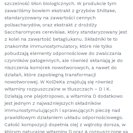
szczelność błon biologicznych. W produkcie tym
zawarliśmy bowiem ekstrakt z grzybów Shiitake,
standaryzowany na zawartości cennych
polisacharydów, oraz ekstrakt z drożdży
Saccharomyces cerevisiae
, który standaryzowany jest
z kolei na zawartość betaglukanu. Składniki te to
znakomite immunostymulatory, które nie tylko
pobudzają elementy odpornościowe do zwalczania
czynników patogennych, ale również skłaniają je do
niszczenia komórek nowotworowych, a nawet do
działań, które zapobiegną transformacji
nowotworowej. W KolDeKa znajdują się również
witaminy rozpuszczalne w tłuszczach – D i K.
Działają one plejotropowo, a witamina D dodatkowo
jest jednym z najważniejszych składników
immunostymulujących i sprawujących pieczę nad
prawidłowym działaniem układu odpornościowego.
Całość kompozycji dopełnia olej z wątroby dorsza, w
którym naturalne witaminy D oraz A rozpuszczone są