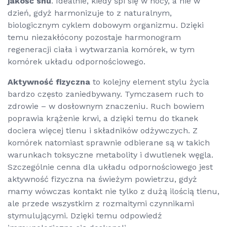
jakość snu
. Idealnie, kiedy śpi się w nocy, a nie w
dzień, gdyż harmonizuje to z naturalnym,
biologicznym cyklem dobowym organizmu. Dzięki
temu niezakłócony pozostaje harmonogram
regeneracji ciała i wytwarzania komórek, w tym
komórek układu odpornościowego.
Aktywność fizyczna
to kolejny element stylu życia
bardzo często zaniedbywany. Tymczasem ruch to
zdrowie – w dosłownym znaczeniu. Ruch bowiem
poprawia krążenie krwi, a dzięki temu do tkanek
dociera więcej tlenu i składników odżywczych. Z
komórek natomiast sprawnie odbierane są w takich
warunkach toksyczne metabolity i dwutlenek węgla.
Szczególnie cenna dla układu odpornościowego jest
aktywność fizyczna na świeżym powietrzu, gdyż
mamy wówczas kontakt nie tylko z dużą ilością tlenu,
ale przede wszystkim z rozmaitymi czynnikami
stymulującymi. Dzięki temu odpowiedź