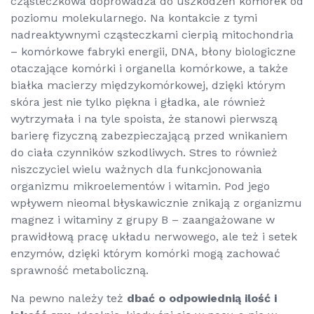
cząsteczkowa doprowadza do uszkodzeń komórek od
poziomu molekularnego. Na kontakcie z tymi
nadreaktywnymi cząsteczkami cierpią mitochondria
– komórkowe fabryki energii, DNA, błony biologiczne
otaczające komórki i organella komórkowe, a także
białka macierzy międzykomórkowej, dzięki którym
skóra jest nie tylko piękna i gładka, ale również
wytrzymała i na tyle spoista, że stanowi pierwszą
barierę fizyczną zabezpieczającą przed wnikaniem
do ciała czynników szkodliwych. Stres to również
niszczyciel wielu ważnych dla funkcjonowania
organizmu mikroelementów i witamin. Pod jego
wpływem nieomal błyskawicznie znikają z organizmu
magnez i witaminy z grupy B – zaangażowane w
prawidłową pracę układu nerwowego, ale też i setek
enzymów, dzięki którym komórki mogą zachować
sprawność metaboliczną.
Na pewno należy też
dbać o odpowiednią ilość i