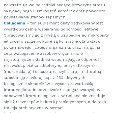
neutralizują wolne rodniki będące przyczyną stresu
oksydacyjnego i uszkodzeń komórek oraz powodem
powstawania stanów zapalnych.
Collaceina
– ten suplement diety dedykowany jest
wyjątkowo celnie wspieraniu odporności jelitowej.
Opracowaliśmy go z myślą o uzupełnieniu mikrobioty
jelitowej o szczepy, które są korzystne dla układu
pokarmowego i całego organizmu, oraz mając na
celu wzbogacenie zasobów organizmu o
najistotniejsze składniki wspomagające odporność
nieswoistą: białko laktoferynę, enzym lizozym
(muramidazę) i colostrum, czyli siarę – naturalną
substancję zawierającą aż 250 aktywnych
biologicznie składników z wysoką zawartością
immunoglobulin, przeciwciał zaangażowanych w
odpowiedź immunologiczną. W Collaceinie znajduje
się aż 9 szczepów bakterii probiotycznych, a do tego
frakcja prebiotyczna w postaci