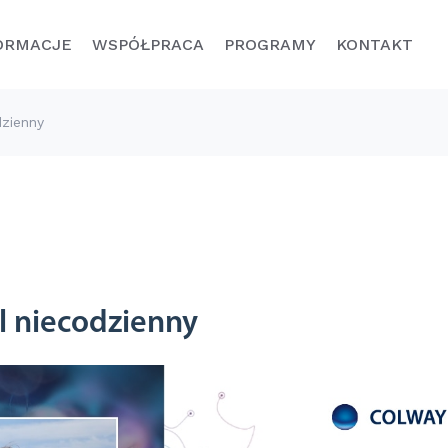
ORMACJE
WSPÓŁPRACA
PROGRAMY
KONTAKT
dzienny
Linia
Linia Klasyczna
Diamento
Lista marzeń
l niecodzienny
COLWAY – oprócz unikalnych
SPRAWDŹ
produktów i możliwości zarabiania na
ywienie
ich polecaniu, pomaga swoim
Menedżerom…
ilżenie
DOWIEDZ SIĘ WIĘCEJ