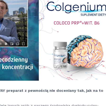
Y preparat z pewnością nie doceniany tak, jak na to
iele innych osób z naszego środowiska dystrybucyjno-