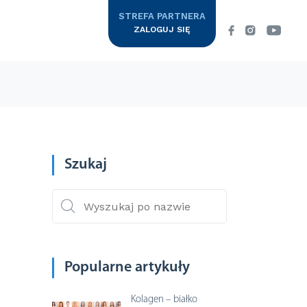
STREFA PARTNERA
ZALOGUJ SIĘ
Suplementy
wa
Szukaj
COLWAYowe SPA
Colway
Zapraszamy Cię w podróż do krainy
 CENNIK
luksusu, w której specjalne Rytuały
International
Pielęgnacyjne…
Popularne artykuły
DOWIEDZ SIĘ WIĘCEJ
Kolagen – białko