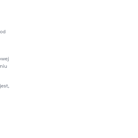
pod
owej
niu
est,