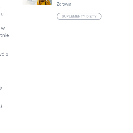
Zdrowia
–
pu
SUPLEMENTY DIETY
 w
tnie
yć o
ę
ał