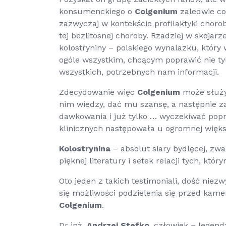
konsumenckiego o
Colgenium
zaledwie co
zazwyczaj w kontekście profilaktyki chor
tej bezlitosnej choroby. Rzadziej w skojar
kolostryniny – polskiego wynalazku, który
ogóle wszystkim, chcącym poprawić nie ty
wszystkich, potrzebnych nam informacji.
Zdecydowanie więc
Colgenium
może służy
nim wiedzy, dać mu szansę, a następnie z
dawkowania i już tylko … wyczekiwać pop
klinicznych następowała u ogromnej większ
K
olostrynina
– absolut siary bydlęcej, z
pięknej literatury i setek relacji tych, k
Oto jeden z takich testimoniali, dość niez
się możliwości podzielenia się przed kame
Colgenium
.
Dr inż.
Andrzej Stefko
, człowiek – legend