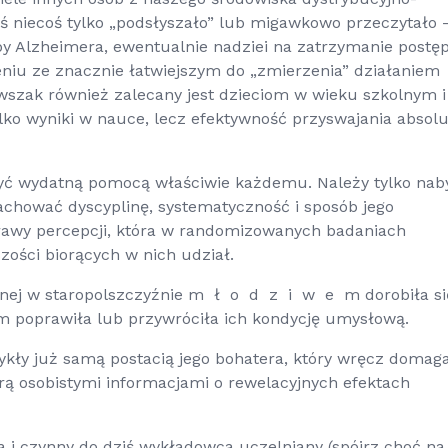
ś niecoś tylko „podsłyszało” lub migawkowo przeczytało 
oby Alzheimera, ewentualnie nadziei na zatrzymanie postę
zeniu ze znacznie łatwiejszym do „zmierzenia” działaniem
 wszak również zalecany jest dzieciom w wieku szkolnym i
lko wyniki w nauce, lecz efektywność przyswajania absolu
ć wydatną pomocą właściwie każdemu. Należy tylko nab
achować dyscyplinę, systematyczność i sposób jego
rawy percepcji, która w randomizowanych badaniach
ości biorących w nich udział.
wanej w staropolszczyźnie m ł o d z i w e m dorobiła si
tórym poprawiła lub przywróciła ich kondycję umysłową.
wykły już samą postacią jego bohatera, który wręcz domag
rą osobistymi informacjami o rewelacyjnych efektach
a i czynny do dziś wykładowca uczelniany (spójrz choć na