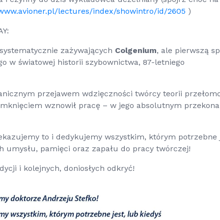
/www.avioner.pl/lectures/index/showintro/id/2605
)
AY:
b systematycznie zażywających
Colgenium
, ale pierwszą s
o w światowej historii szybownictwa, 87-letniego
tanicznym przejawem wdzięczności twórcy teorii przełom
amknięciem wznowił pracę – w jego absolutnym przekona
ekazujemy to i dedykujemy wszystkim, którym potrzebne j
ch umysłu, pamięci oraz zapału do pracy twórczej!
ycji i kolejnych, doniosłych odkryć!