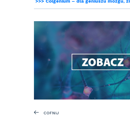
>>> Colgenium – dla geniuszu mózgu, zn
COFNIJ